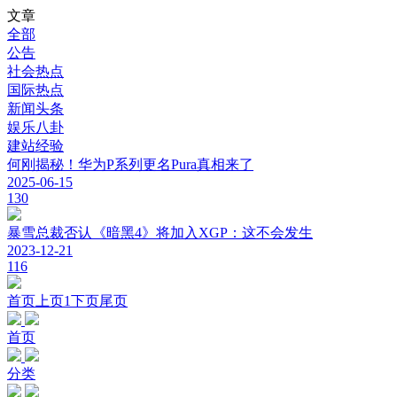
文章
全部
公告
社会热点
国际热点
新闻头条
娱乐八卦
建站经验
何刚揭秘！华为P系列更名Pura真相来了
2025-06-15
130
暴雪总裁否认《暗黑4》将加入XGP：这不会发生
2023-12-21
116
首页
上页
1
下页
尾页
首页
分类