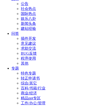
公告
社会热点
国际热点
娱乐八卦
新闻头条
建站经验
问答
插件开发
意见建议
求助交流
BUG反馈
程序使用
其他
专题
特色专题
转正申请书
综合/其它
百科/书籍/行业
商业/经济
精品ppt专区
工作/办公/管理