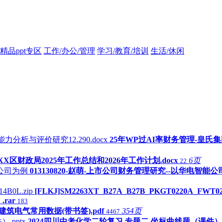
精品ppt专区
工作/办公/管理
学习/教育/培训
生活/休闲
25年WP过AI率财务管理-皇氏集
XX区财政局2025年工作总结和2026年工作计划.docx
6页
22
013130820-赵萌-上市公司财务管理研究--以华电智能
[FLKJ]SM2263XT_B27A_B27B_PKGT0220A_FWT021
rar
183
-1建筑电气常用数据(带书签).pdf
354页
4467
2024四川中考化学二轮复习 专题二 坐标曲线题（课件）.p