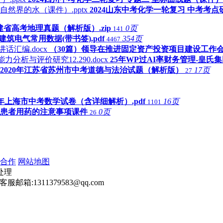
2024山东中考化学一轮复习 中考考点研
福建省高考地理真题（解析版）.zip
0页
141
-1建筑电气常用数据(带书签).pdf
354页
4467
（30篇）领导在推进固定资产投资项目建设工作会议
25年WP过AI率财务管理-皇氏集
2020年江苏省苏州市中考道德与法治试题（解析版）
17页
27
24年上海市中考数学试卷（含详细解析）.pdf
16页
1101
血压患者用药的注意事项课件
0页
26
合作
网站地图
处理
客服邮箱:1311379583@qq.com