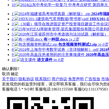
10
1
2024年
2
19DX101
3
4
5
6
有一种甜.docx
2页
24
7
包含视频资料测试2.zip
0页
20
8
20
9
2020年高
10
语文课件
0页
90
确认删除?
取消
确定
关于我们
隐私协议
联系我们
用户协议
免责声明
广告投放
市场
若发现您的权益受到侵害，请立即联系客服，我们会尽快为您
客服电话 5 * 9小时
客服电话:18631155500
客服QQ:1311379583