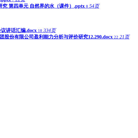
究 第四单元 自然界的水（课件）.pptx
54页
8
讲话汇编.docx
334页
18
团股份有限公司盈利能力分析与评价研究12.290.docx
21页
22