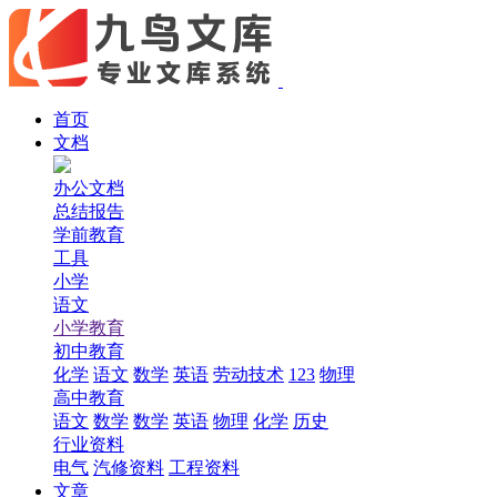
首页
文档
办公文档
总结报告
学前教育
工具
小学
语文
小学教育
初中教育
化学
语文
数学
英语
劳动技术
123
物理
高中教育
语文
数学
数学
英语
物理
化学
历史
行业资料
电气
汽修资料
工程资料
文章