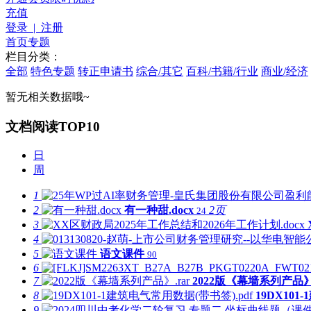
充值
登录 | 注册
首页
专题
栏目分类：
全部
特色专题
转正申请书
综合/其它
百科/书籍/行业
商业/经济
暂无相关数据哦~
文档阅读TOP10
日
周
1
2
有一种甜.docx
2页
24
3
4
5
语文课件
90
6
7
2022版《幕墙系列产品》.
8
19DX101
9