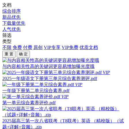
文档
综合排序
新品优先
下载量优先
人气优先
筛选
类型
不限
免费
付费
原创
VIP专享
VIP免费
优质文档
重 置
确 定
与内容相关性高的关键词更容易增加曝光度哦
VIP
2025一年级语文下册第三单元综合素养测评.pdf
VIP
一年级下册第二单元综合素养.pdf
VIP
第一单元综合素养评价.pdf
2025届高三第一次八省联考（T8联考）英语 （精校版）（试
题+详解+音频）.zip