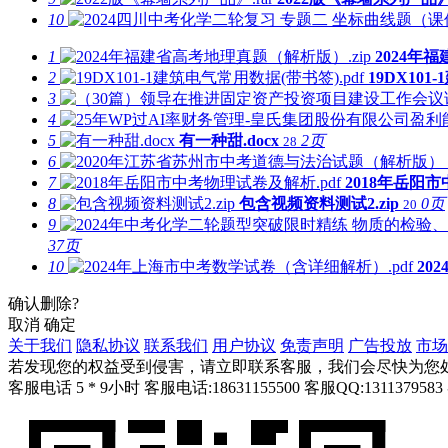
10
1
2024年
2
19DX101
3
4
5
有一种甜.docx
2页
28
6
7
2018年岳阳市
8
包含视频资料测试2.zip
0页
20
9
37页
10
20
确认删除?
取消
确定
关于我们
隐私协议
联系我们
用户协议
免责声明
广告投放
市场
若发现您的权益受到侵害，请立即联系客服，我们会尽快为您
客服电话 5 * 9小时
客服电话:18631155500
客服QQ:1311379583