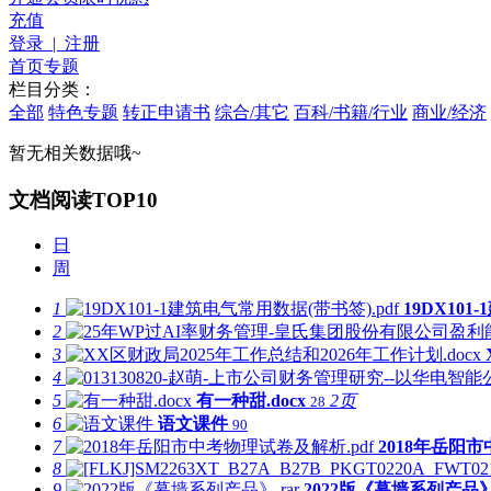
充值
登录 | 注册
首页
专题
栏目分类：
全部
特色专题
转正申请书
综合/其它
百科/书籍/行业
商业/经济
暂无相关数据哦~
文档阅读TOP10
日
周
1
19DX101
2
3
4
5
有一种甜.docx
2页
28
6
语文课件
90
7
2018年岳阳市
8
9
2022版《幕墙系列产品》.