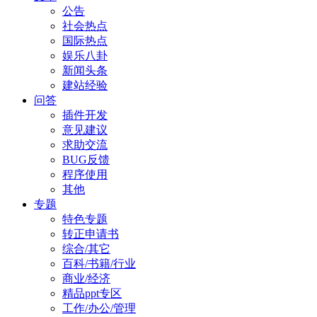
公告
社会热点
国际热点
娱乐八卦
新闻头条
建站经验
问答
插件开发
意见建议
求助交流
BUG反馈
程序使用
其他
专题
特色专题
转正申请书
综合/其它
百科/书籍/行业
商业/经济
精品ppt专区
工作/办公/管理