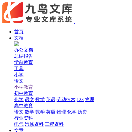
首页
文档
办公文档
总结报告
学前教育
工具
小学
语文
小学教育
初中教育
化学
语文
数学
英语
劳动技术
123
物理
高中教育
语文
数学
数学
英语
物理
化学
历史
行业资料
电气
汽修资料
工程资料
文章