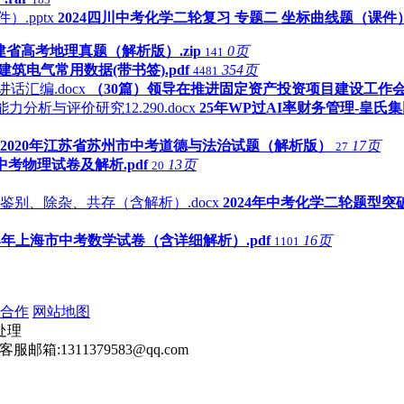
2024四川中考化学二轮复习 专题二 坐标曲线题（课件）.
福建省高考地理真题（解析版）.zip
0页
141
-1建筑电气常用数据(带书签).pdf
354页
4481
（30篇）领导在推进固定资产投资项目建设工作会议
25年WP过AI率财务管理-皇氏集
2020年江苏省苏州市中考道德与法治试题（解析版）
17页
27
中考物理试卷及解析.pdf
13页
20
2024年中考化学二轮题型突
24年上海市中考数学试卷（含详细解析）.pdf
16页
1101
合作
网站地图
处理
客服邮箱:1311379583@qq.com