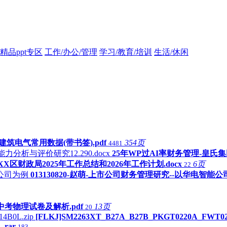
精品ppt专区
工作/办公/管理
学习/教育/培训
生活/休闲
-1建筑电气常用数据(带书签).pdf
354页
4481
25年WP过AI率财务管理-皇氏集
XX区财政局2025年工作总结和2026年工作计划.docx
6页
22
013130820-赵萌-上市公司财务管理研究--以华电智能
中考物理试卷及解析.pdf
13页
20
[FLKJ]SM2263XT_B27A_B27B_PKGT0220A_FWT021
rar
183