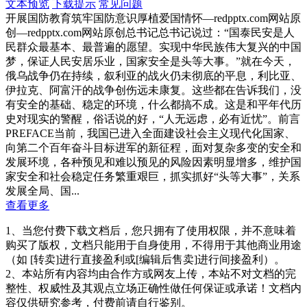
文本预览
下载提示
常见问题
开展国防教育筑牢国防意识厚植爱国情怀—redpptx.com网站原
创—redpptx.com网站原创总书记总书记说过：“国泰民安是人
民群众最基本、最普遍的愿望。实现中华民族伟大复兴的中国
梦，保证人民安居乐业，国家安全是头等大事。”就在今天，
俄乌战争仍在持续，叙利亚的战火仍未彻底的平息，利比亚、
伊拉克、阿富汗的战争创伤远未康复。这些都在告诉我们，没
有安全的基础、稳定的环境，什么都搞不成。这是和平年代历
史对现实的警醒，俗话说的好，“人无远虑，必有近忧”。前言
PREFACE当前，我国已进入全面建设社会主义现代化国家、
向第二个百年奋斗目标进军的新征程，面对复杂多变的安全和
发展环境，各种预见和难以预见的风险因素明显增多，维护国
家安全和社会稳定任务繁重艰巨，抓实抓好“头等大事”，关系
发展全局、国...
查看更多
1、当您付费下载文档后，您只拥有了使用权限，并不意味着
购买了版权，文档只能用于自身使用，不得用于其他商业用途
（如 [转卖]进行直接盈利或[编辑后售卖]进行间接盈利）。
2、本站所有内容均由合作方或网友上传，本站不对文档的完
整性、权威性及其观点立场正确性做任何保证或承诺！文档内
容仅供研究参考，付费前请自行鉴别。