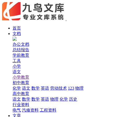
首页
文档
办公文档
总结报告
学前教育
工具
小学
语文
小学教育
初中教育
化学
语文
数学
英语
劳动技术
123
物理
高中教育
语文
数学
数学
英语
物理
化学
历史
行业资料
电气
汽修资料
工程资料
文章