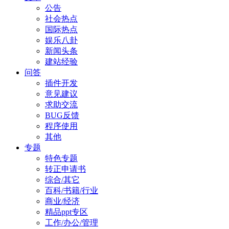
公告
社会热点
国际热点
娱乐八卦
新闻头条
建站经验
问答
插件开发
意见建议
求助交流
BUG反馈
程序使用
其他
专题
特色专题
转正申请书
综合/其它
百科/书籍/行业
商业/经济
精品ppt专区
工作/办公/管理