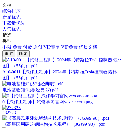
文档
综合排序
新品优先
下载量优先
人气优先
筛选
类型
不限
免费
付费
原创
VIP专享
VIP免费
优质文档
重 置
确 定
A10-0011【汽修工程师】2024年【特斯拉Tesla控制器拓扑
图】（55页）.pdf
电池基础知识(很经典哦).pdf
0【汽修工程师】汽修学习官网vcxcar.com.png
232323
《高层民用建筑钢结构技术规程》（JGJ99-98）.pdf