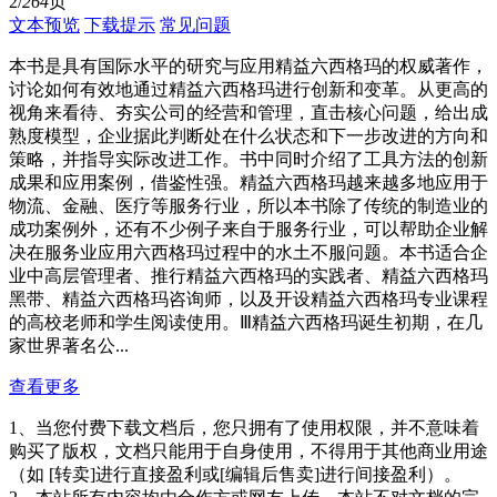
2/
264
页
文本预览
下载提示
常见问题
本书是具有国际水平的研究与应用精益六西格玛的权威著作，
讨论如何有效地通过精益六西格玛进行创新和变革。从更高的
视角来看待、夯实公司的经营和管理，直击核心问题，给出成
熟度模型，企业据此判断处在什么状态和下一步改进的方向和
策略，并指导实际改进工作。书中同时介绍了工具方法的创新
成果和应用案例，借鉴性强。精益六西格玛越来越多地应用于
物流、金融、医疗等服务行业，所以本书除了传统的制造业的
成功案例外，还有不少例子来自于服务行业，可以帮助企业解
决在服务业应用六西格玛过程中的水土不服问题。本书适合企
业中高层管理者、推行精益六西格玛的实践者、精益六西格玛
黑带、精益六西格玛咨询师，以及开设精益六西格玛专业课程
的高校老师和学生阅读使用。Ⅲ精益六西格玛诞生初期，在几
家世界著名公...
查看更多
1、当您付费下载文档后，您只拥有了使用权限，并不意味着
购买了版权，文档只能用于自身使用，不得用于其他商业用途
（如 [转卖]进行直接盈利或[编辑后售卖]进行间接盈利）。