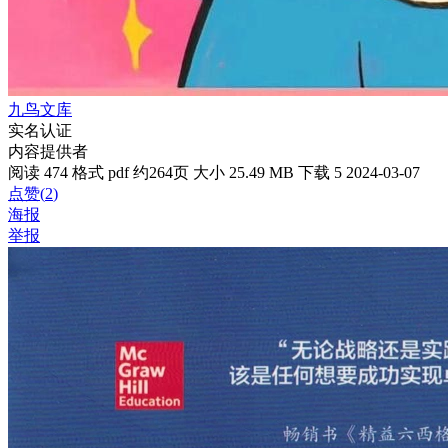
九鸟文库
实名认证
内容提供者
阅读 474
格式 pdf
约264页
大小 25.49 MB
下载 5
2024-03-07
点赞(
2
)
海报
举报