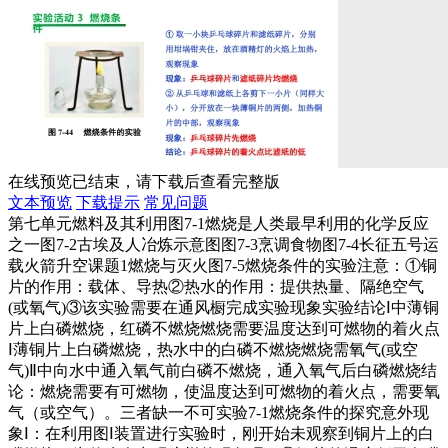
在线预览已结束，请下载后查看完整版
文本预览
下载提示
常见问题
第七单元燃料及其利用图7-1燃烧是人类最早利用的化学反应
之一图7-2古埃及人冶炼示意图图7-3烹调食物图7-4长征五号运
载火箭升空课题1燃烧与灭火图7-5燃烧条件的实验注意：①铜
片的作用：载体、导热②热水的作用：提供热量、隔绝空气
(或氧气)③该实验需要在通风橱完成实验现象实验结论Ⅰ中薄铜
片上白磷燃烧，红磷不燃烧燃烧需要温度达到可燃物的着火点
Ⅰ薄铜片上白磷燃烧，热水中的白磷不燃烧燃烧需氧气(或空
气)Ⅱ中向水中通入氧气前白磷不燃烧，通入氧气后白磷燃烧结
论：燃烧需要有可燃物，使温度达到可燃物的着火点，需要氧
气（或空气）。三者缺一不可实验7-1燃烧条件的探究意外现
象Ⅰ：在利用图Ⅰ装置进行实验时，刚开始未观察到铜片上的白