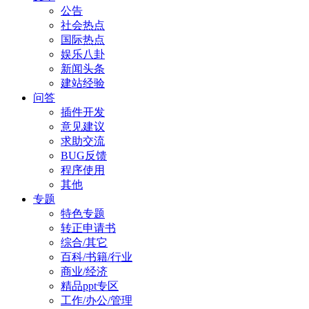
公告
社会热点
国际热点
娱乐八卦
新闻头条
建站经验
问答
插件开发
意见建议
求助交流
BUG反馈
程序使用
其他
专题
特色专题
转正申请书
综合/其它
百科/书籍/行业
商业/经济
精品ppt专区
工作/办公/管理