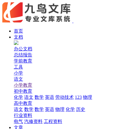
首页
文档
办公文档
总结报告
学前教育
工具
小学
语文
小学教育
初中教育
化学
语文
数学
英语
劳动技术
123
物理
高中教育
语文
数学
数学
英语
物理
化学
历史
行业资料
电气
汽修资料
工程资料
文章